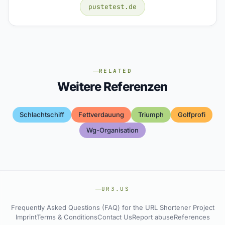
pustetest.de
RELATED
Weitere Referenzen
Schlachtschiff
Fettverdauung
Triumph
Golfprofi
Wg-Organisation
UR3.US
Frequently Asked Questions (FAQ) for the URL Shortener Project
Imprint
Terms & Conditions
Contact Us
Report abuse
References