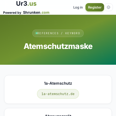
Ur3
.us
Log in
Register
Shrunken
.com
Powered by
REFERENCES / KEYWORD
Atemschutzmaske
1a-Atemschutz
1a-atemschutz.de