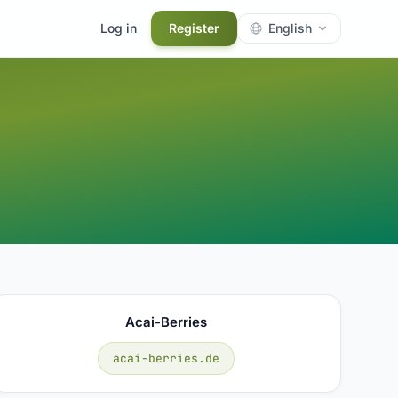
Log in
Register
English
Acai-Berries
acai-berries.de