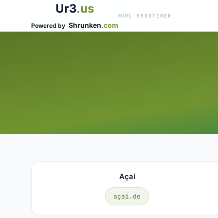
Ur3
.us
URL SHORTENER
Shrunken
.com
Powered by
Açaí
açaí.de