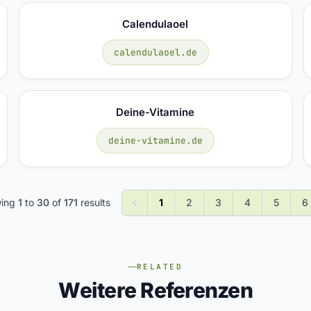
Calendulaoel
calendulaoel.de
Deine-Vitamine
deine-vitamine.de
wing
1
to
30
of
171
results
1
2
3
4
5
6
RELATED
Weitere Referenzen