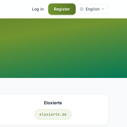
Log in
Register
English
Eloxierte
eloxierte.de