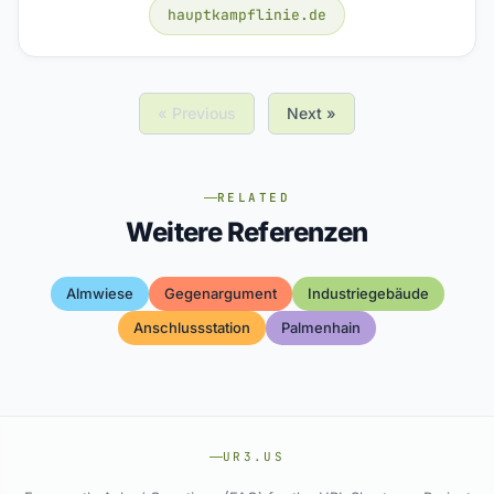
hauptkampflinie.de
« Previous
Next »
RELATED
Weitere Referenzen
Almwiese
Gegenargument
Industriegebäude
Anschlussstation
Palmenhain
UR3.US