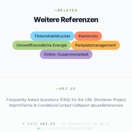
RELATED
Weitere Referenzen
Tintenstrahldrucker
Kaminrohr
Umweltfreundliche Energie
Parkplatzmanagement
Online-Zusammenarbeit
UR3.US
Frequently Asked Questions (FAQ) for the URL Shortener Project
Imprint
Terms & Conditions
Contact Us
Report abuse
References
© 2026
UR3.US
·
IP Geolocation by DB-IP
ALL SYSTEMS OPERATIONAL