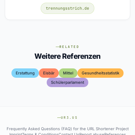
trennungsstrich.de
RELATED
Weitere Referenzen
Erstattung
Eisbär
Mittel
Gesundheitsstatistik
Schülerparlament
UR3.US
Frequently Asked Questions (FAQ) for the URL Shortener Project
Imprint
Terms & Conditions
Contact Us
Report abuse
References