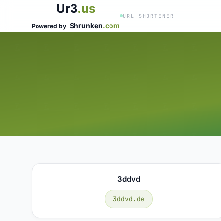
Ur3
.us
URL SHORTENER
Shrunken
.com
Powered by
3ddvd
3ddvd.de