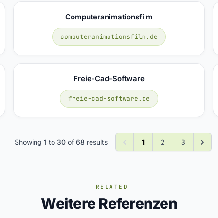
Computeranimationsfilm
computeranimationsfilm.de
Freie-Cad-Software
freie-cad-software.de
Showing
1
to
30
of
68
results
1
2
3
RELATED
Weitere Referenzen