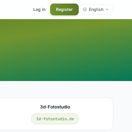
Log in
Register
English
3d-Fotostudio
3d-fotostudio.de