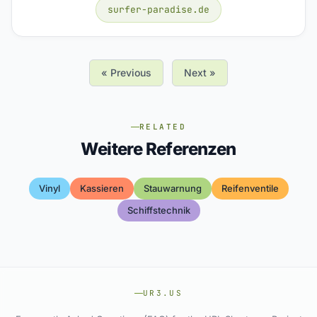
surfer-paradise.de
« Previous
Next »
RELATED
Weitere Referenzen
Vinyl
Kassieren
Stauwarnung
Reifenventile
Schiffstechnik
UR3.US